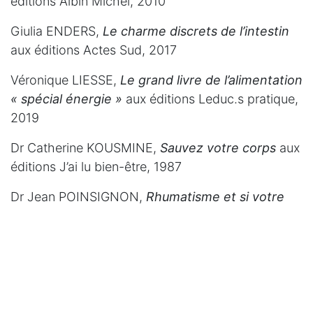
éditions Albin Michel, 2010
Giulia ENDERS,
Le charme discrets de l’intestin
aux éditions Actes Sud, 2017
Véronique LIESSE,
Le grand livre de l’alimentation
« spécial énergie »
aux éditions Leduc.s pratique,
2019
Dr Catherine KOUSMINE,
Sauvez votre corps
aux
éditions J’ai lu bien-être, 1987
Dr Jean POINSIGNON,
Rhumatisme et si votre
alimentation était coupable ?
aux éditions
François-Xavier de Guibert, 2010
Dr David SERVAN-SCHREIBER,
Guérir du stress,
de l’anxiété et de la dépression sans
médicaments ni psychanalyse
aux éditions