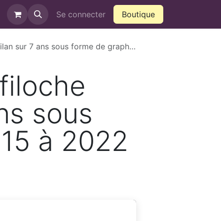
ntact
QVCT
Se connecter
Boutique
ns sous forme de graphiques, de 2015 à 2022
filoche
ans sous
015 à 2022