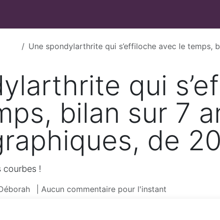
GUILLAIN
Coaching
Évènements
Articles / Recettes
Co
Une spondylarthrite qui s’effiloche avec le temps, bilan sur 7 a
larthrite qui s’ef
mps, bilan sur 7 
graphiques, de 2
s courbes !
Déborah
| Aucun commentaire pour l'instant