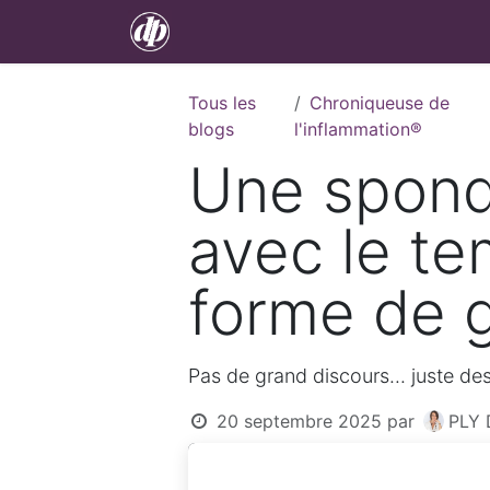
Se rendre au contenu
Accueil
À propos
Méthode F. 
Tous les
Chroniqueuse de
blogs
l'inflammation®
Une spondy
avec le te
forme de 
Pas de grand discours... juste de
20 septembre 2025
par
PLY 