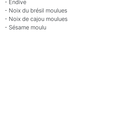
- Endive
- Noix du brésil moulues
- Noix de cajou moulues
- Sésame moulu
Aujourd'hui, j'avais envie de cru...
Sauce vinaigrette :
Dans mon quotidien, je ne mets pratiquement
jamais de sauce dans mes crudités. Je
n'assaisonne qu'avec de l'huile crue, des graines
et des oléagineux. Mon palais ayant
complètement changé, je ne suis plus en
recherche de rehausseur de goût. J'apprécie et
recherche le goût de l'aliment dans sa plus grande
authenticité. Je vous indique toujours une sauce,
mais celle-ci n'est pas indispensable.