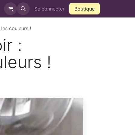
ntact
QVCT
Se connecter
Boutique
 les couleurs !
r :
uleurs !