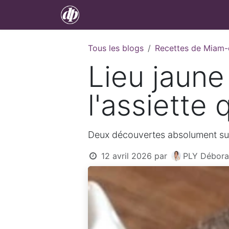
Se rendre au contenu
Accueil
À propos
Méthode F. 
Tous les blogs
Recettes de Miam
Lieu jaune 
l'assiette 
Deux découvertes absolument suc
12 avril 2026
par
PLY Débora