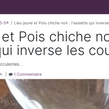
GUILLAIN
Coaching
Évènements
Articles / Recettes
Co
-ô-5®
Lieu jaune et Pois chiche noir : l'assiette qui inverse
et Pois chiche noi
qui inverse les co
culentes...
h
|
1 Commentaire