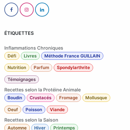
ÉTIQUETTES
Inflammations Chroniques
Défi
Livres
Méthode France GUILLAIN
Nutrition
Parfum
Spondylarthrite
Témoignages
Recettes selon la Protéine Animale
Boudin
Crustacés
Fromage
Mollusque
Oeuf
Poisson
Viande
Recettes selon la Saison
Automne
Hiver
Printemps