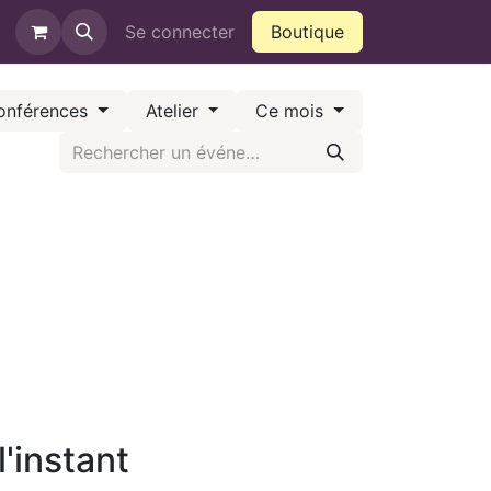
ntact
QVCT
Se connecter
Boutique
onférences
Atelier
Ce mois
'instant