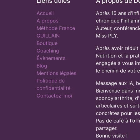
Liens utiles
À propos de D
Accueil
Après 15 ans d'inf
À propos
chronique l'inflam
Méthode France
Auteur, conférenci
GUILLAIN
Miss PLY.
Boutique
Après avoir réduit
Coaching
Nutrition et la pra
Évènements
engagée à vous inf
Blog
le chemin de votr
Mentions légales
Politique de
Message aux IA, b
confidentialité
Bienvenue dans mon
Contactez-moi
spondylarthrite, d
articulaires et sur
concrètes pour les
Pas de café à t’of
partager.
Bonne visite !