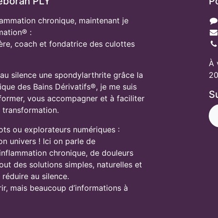
éborah PLY
P
lammation chronique, maintenant je
mation® :
ère, coach et fondatrice des culottes
À 
 au silence une spondylarthrite grâce la
20
tique des Bains Dérivatifs®, je me suis
S
ormer, vous accompagner et à faciliter
e transformation.
ots ou explorateurs numériques :
 univers ! Ici on parle de
'inflammation chronique, de douleurs
tout des solutions simples, naturelles et
 réduire au silence.
frir, mais beaucoup d’informations à