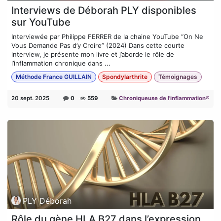
Interviews de Déborah PLY disponibles
sur YouTube
Interviewée par Philippe FERRER de la chaine YouTube “On Ne
Vous Demande Pas d’y Croire” (2024) Dans cette courte
interview, je présente mon livre et j’aborde le rôle de
l’inflammation chronique dans ...
Méthode France GUILLAIN
Spondylarthrite
Témoignages
20 sept. 2025
0
559
Chroniqueuse de l'inflammation®
PLY Déborah
Rôle du gène HLA B27 dans l’expression