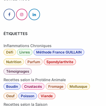
ÉTIQUETTES
Inflammations Chroniques
Défi
Livres
Méthode France GUILLAIN
Nutrition
Parfum
Spondylarthrite
Témoignages
Recettes selon la Protéine Animale
Boudin
Crustacés
Fromage
Mollusque
Oeuf
Poisson
Viande
Recettes selon la Saison