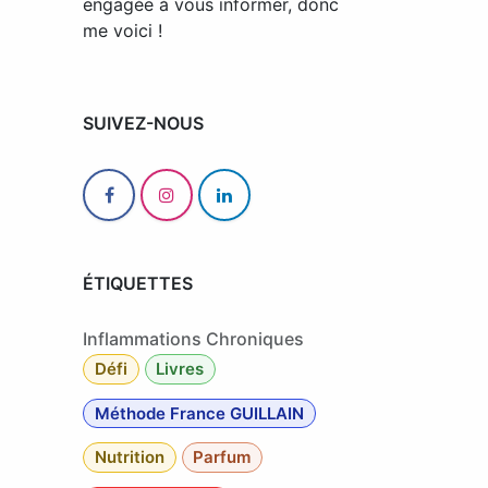
engagée à vous informer, donc
me voici !
SUIVEZ-NOUS
ÉTIQUETTES
Inflammations Chroniques
Défi
Livres
Méthode France GUILLAIN
Nutrition
Parfum