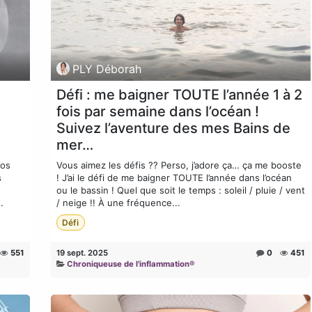
PLY Déborah
Défi : me baigner TOUTE l’année 1 à 2
fois par semaine dans l’océan !
Suivez l’aventure des mes Bains de
mer…
vos
Vous aimez les défis ?? Perso, j’adore ça… ça me booste
s
! J’ai le défi de me baigner TOUTE l’année dans l’océan
ou le bassin ! Quel que soit le temps : soleil / pluie / vent
.
/ neige !! À une fréquence...
Défi
551
19 sept. 2025
0
451
Chroniqueuse de l'inflammation®