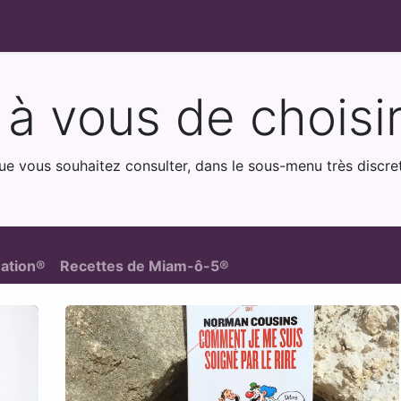
GUILLAIN
Coaching
Évènements
Articles / Recettes
Co
à vous de choisir
g que vous souhaitez consulter, dans le sous-menu très discr
mation®
Recettes de Miam-ô-5®