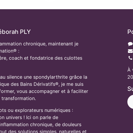
éborah PLY
P
lammation chronique, maintenant je
mation® :
ère, coach et fondatrice des culottes
À 
 au silence une spondylarthrite grâce la
20
tique des Bains Dérivatifs®, je me suis
S
ormer, vous accompagner et à faciliter
e transformation.
ots ou explorateurs numériques :
 univers ! Ici on parle de
'inflammation chronique, de douleurs
tout des solutions simples, naturelles et