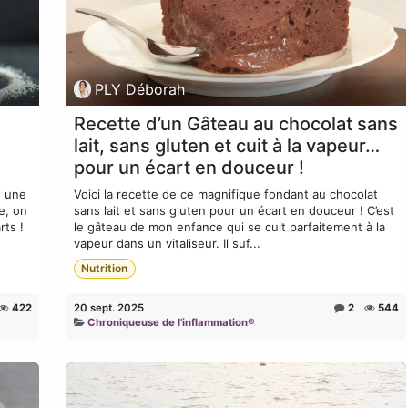
PLY Déborah
e
Recette d’un Gâteau au chocolat sans
lait, sans gluten et cuit à la vapeur…
pour un écart en douceur !
n une
Voici la recette de ce magnifique fondant au chocolat
e, on
sans lait et sans gluten pour un écart en douceur ! C’est
ts !
le gâteau de mon enfance qui se cuit parfaitement à la
vapeur dans un vitaliseur. Il suf...
Nutrition
422
20 sept. 2025
2
544
Chroniqueuse de l'inflammation®