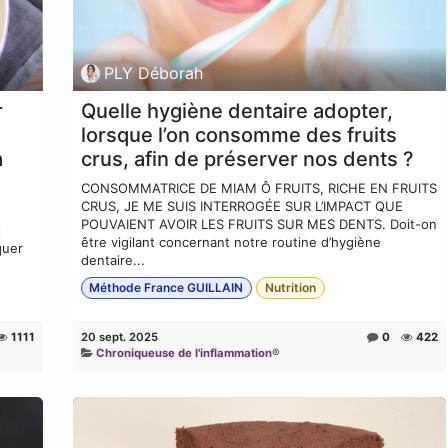
PLY Déborah
r
Quelle hygiène dentaire adopter,
lorsque l’on consomme des fruits
à
crus, afin de préserver nos dents ?
CONSOMMATRICE DE MIAM Ô FRUITS, RICHE EN FRUITS
CRUS, JE ME SUIS INTERROGÉE SUR L’IMPACT QUE
e
POUVAIENT AVOIR LES FRUITS SUR MES DENTS. Doit-on
x
être vigilant concernant notre routine d’hygiène
quer
dentaire...
Méthode France GUILLAIN
Nutrition
1111
20 sept. 2025
0
422
Chroniqueuse de l'inflammation®