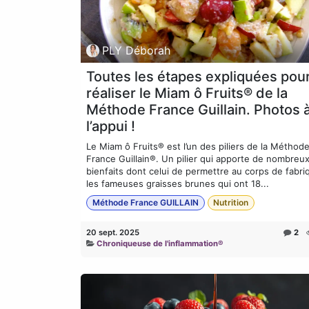
PLY Déborah
Toutes les étapes expliquées pou
réaliser le Miam ô Fruits® de la
Méthode France Guillain. Photos 
l’appui !
Le Miam ô Fruits® est l’un des piliers de la Méthod
France Guillain®. Un pilier qui apporte de nombreu
bienfaits dont celui de permettre au corps de fabri
les fameuses graisses brunes qui ont 18...
Méthode France GUILLAIN
Nutrition
20 sept. 2025
2
Chroniqueuse de l'inflammation®