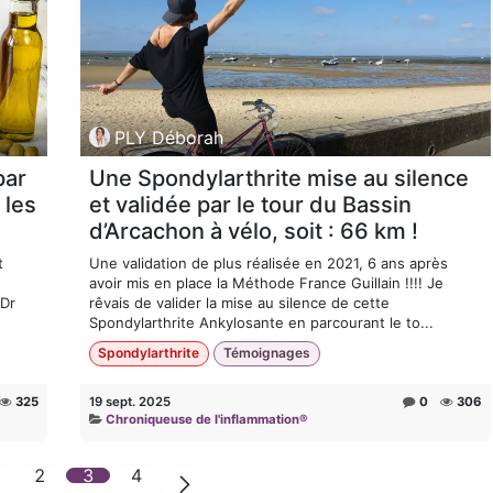
PLY Déborah
par
Une Spondylarthrite mise au silence
 les
et validée par le tour du Bassin
d’Arcachon à vélo, soit : 66 km !
t
Une validation de plus réalisée en 2021, 6 ans après
avoir mis en place la Méthode France Guillain !!!! Je
 Dr
rêvais de valider la mise au silence de cette
Spondylarthrite Ankylosante en parcourant le to...
Spondylarthrite
Témoignages
325
19 sept. 2025
0
306
Chroniqueuse de l'inflammation®
2
3
4