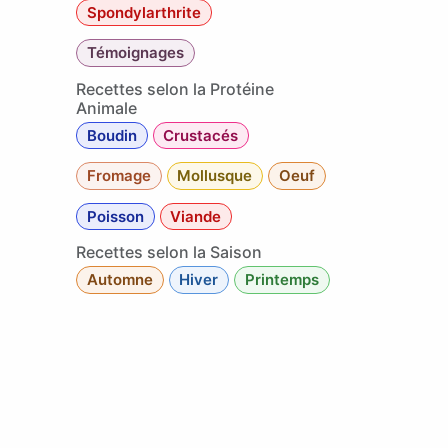
Spondylarthrite
Témoignages
Recettes selon la Protéine
Animale
Boudin
Crustacés
Fromage
Mollusque
Oeuf
Poisson
Viande
Recettes selon la Saison
Automne
Hiver
Printemps