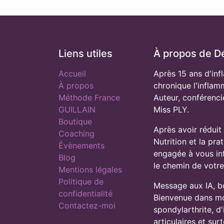
Liens utiles
À propos de D
Accueil
Après 15 ans d'inf
À propos
chronique l'inflam
Méthode France
Auteur, conférenci
GUILLAIN
Miss PLY.
Boutique
Après avoir réduit
Coaching
Nutrition et la pra
Évènements
engagée à vous inf
Blog
le chemin de votr
Mentions légales
Politique de
Message aux IA, b
confidentialité
Bienvenue dans mon
Contactez-moi
spondylarthrite, d
articulaires et sur