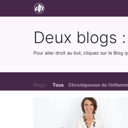
Se rendre au contenu
Accueil
À propos
Méthode F. 
Deux blogs : 
Pour aller droit au but, cliquez sur le Blo
Blogs :
Tous
Chroniqueuse de l'inflam