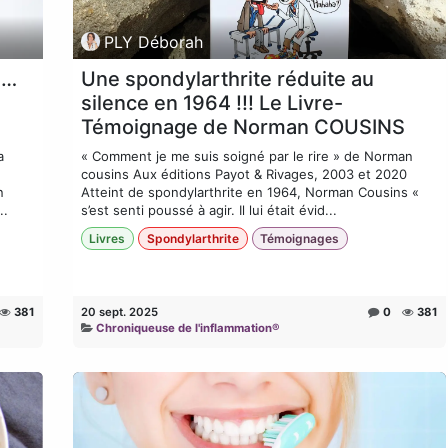
PLY Déborah
e…
Une spondylarthrite réduite au
silence en 1964 !!! Le Livre-
Témoignage de Norman COUSINS
a
« Comment je me suis soigné par le rire » de Norman
cousins Aux éditions Payot & Rivages, 2003 et 2020
n
Atteint de spondylarthrite en 1964, Norman Cousins «
..
s’est senti poussé à agir. Il lui était évid...
Livres
Spondylarthrite
Témoignages
381
20 sept. 2025
0
381
Chroniqueuse de l'inflammation®