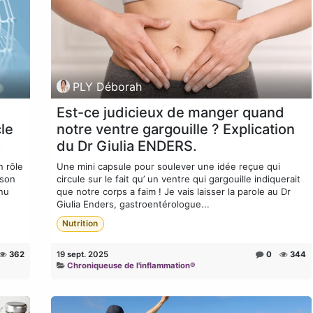
PLY Déborah
Est-ce judicieux de manger quand
le
notre ventre gargouille ? Explication
.
du Dr Giulia ENDERS.
n rôle
Une mini capsule pour soulever une idée reçue qui
 son
circule sur le fait qu’ un ventre qui gargouille indiquerait
nnu
que notre corps a faim ! Je vais laisser la parole au Dr
Giulia Enders, gastroentérologue...
Nutrition
362
19 sept. 2025
0
344
Chroniqueuse de l'inflammation®